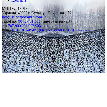
Контакты
МПП «ЛИБІДЬ»
Украина, 40002 г. Сумы, ул. Роменская, 79
info
@
selhozpostavka.com.ua
тел./факс
(0542)781-505
(многоканальный)
тел.
787-900,901,902,903
GSM:
(050) 301-49-85,
(067) 545-62-83,
(050) 307-53-97