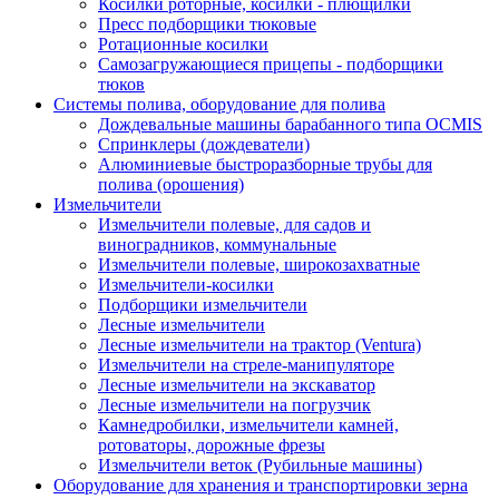
Косилки роторные, косилки - плющилки
Пресс подборщики тюковые
Ротационные косилки
Самозагружающиеся прицепы - подборщики
тюков
Системы полива, оборудование для полива
Дождевальные машины барабанного типа OCMIS
Спринклеры (дождеватели)
Алюминиевые быстроразборные трубы для
полива (орошения)
Измельчители
Измельчители полевые, для садов и
виноградников, коммунальные
Измельчители полевые, широкозахватные
Измельчители-косилки
Подборщики измельчители
Лесные измельчители
Лесные измельчители на трактор (Ventura)
Измельчители на стреле-манипуляторе
Лесные измельчители на экскаватор
Лесные измельчители на погрузчик
Камнедробилки, измельчители камней,
ротоваторы, дорожные фрезы
Измельчители веток (Рубильные машины)
Оборудование для хранения и транспортировки зерна