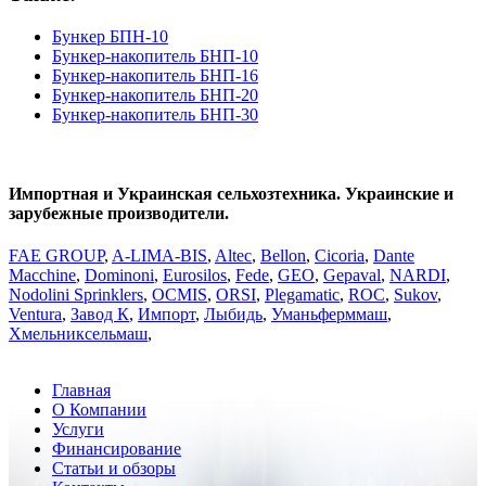
Бункер БПН-10
Бункер-накопитель БНП-10
Бункер-накопитель БНП-16
Бункер-накопитель БНП-20
Бункер-накопитель БНП-30
Импортная и Украинская сельхозтехника. Украинские и
зарубежные производители.
FAE GROUP
,
A-LIMA-BIS
,
Altec
,
Bellon
,
Cicoria
,
Dante
Macchine
,
Dominoni
,
Eurosilos
,
Fede
,
GEO
,
Gepaval
,
NARDI
,
Nodolini Sprinklers
,
OCMIS
,
ORSI
,
Plegаmatic
,
ROC
,
Sukov
,
Ventura
,
Завод К
,
Импорт
,
Лыбидь
,
Уманьферммаш
,
Хмельниксельмаш
,
Главная
О Компании
Услуги
Финансирование
Статьи и обзоры