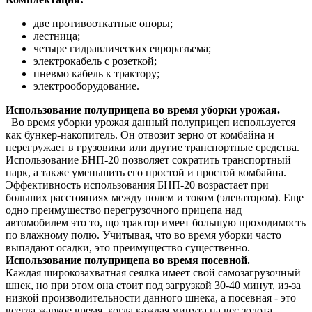
две противооткатные опоры;
лестница;
четыре гидравлических евроразъема;
электрокабель с розеткой;
пневмо кабель к трактору;
электрооборудование.
Использование полуприцепа во время уборки урожая.
Во время уборки урожая данный полуприцеп используется
как бункер-накопитель. Он отвозит зерно от комбайна и
перегружает в грузовики или другие транспортные средства.
Использование БНП-20 позволяет сократить транспортный
парк, а также уменьшить его простой и простой комбайна.
Эффективность использования БНП-20 возрастает при
больших расстояниях между полем и током (элеватором). Еще
одно преимущество перегрузочного прицепа над
автомобилем это то, що трактор имеет большую проходимость
по влажному полю. Учитывая, что во время уборки часто
выпадают осадки, это преимущество существенно.
Использование полуприцепа во время посевной.
Каждая широкозахватная сеялка имеет свой самозагрузочный
шнек, но при этом она стоит под загрузкой 30-40 минут, из-за
низкой производительности данного шнека, а посевная - это
всегда жаркое время, когда каждая минута на вес золота.