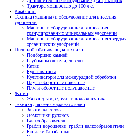
Дополнительное оборудование для тракторов
Трактора мощностью до 100 л.с.
Комбайны
Техника (машины) и оборудование для внесения
удобрений
Машины и оборудование для внесения
гранулированных минеральных удобрений
Машины и оборудование для внесения твердых
органических удобрений
Почво-обрабатывающая техника
Подборщик камней
Глубокорыхлители, чизели
Катки
Культиваторы
Культиваторы для междурядной обработки
Плуги оборотные навесные
Плуги оборотные полунавесные
Жатки
Жатки для кукурузы и подсолнечника
Техника для сено-кормозаготовки
Заготовка силоса
Обмотчики рулонов
Валкообразователи
Грабли-ворошилки, грабли-валкообразователи
Косилки барабанные