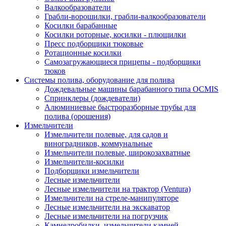
Валкообразователи
Грабли-ворошилки, грабли-валкообразователи
Косилки барабанные
Косилки роторные, косилки - плющилки
Пресс подборщики тюковые
Ротационные косилки
Самозагружающиеся прицепы - подборщики
тюков
Системы полива, оборудование для полива
Дождевальные машины барабанного типа OCMIS
Спринклеры (дождеватели)
Алюминиевые быстроразборные трубы для
полива (орошения)
Измельчители
Измельчители полевые, для садов и
виноградников, коммунальные
Измельчители полевые, широкозахватные
Измельчители-косилки
Подборщики измельчители
Лесные измельчители
Лесные измельчители на трактор (Ventura)
Измельчители на стреле-манипуляторе
Лесные измельчители на экскаватор
Лесные измельчители на погрузчик
Камнедробилки, измельчители камней,