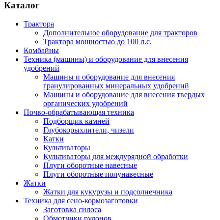
Каталог
Трактора
Дополнительное оборудование для тракторов
Трактора мощностью до 100 л.с.
Комбайны
Техника (машины) и оборудование для внесения
удобрений
Машины и оборудование для внесения
гранулированных минеральных удобрений
Машины и оборудование для внесения твердых
органических удобрений
Почво-обрабатывающая техника
Подборщик камней
Глубокорыхлители, чизели
Катки
Культиваторы
Культиваторы для междурядной обработки
Плуги оборотные навесные
Плуги оборотные полунавесные
Жатки
Жатки для кукурузы и подсолнечника
Техника для сено-кормозаготовки
Заготовка силоса
Обмотчики рулонов