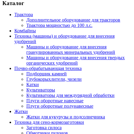
Каталог
Трактора
Дополнительное оборудование для тракторов
Трактора мощностью до 100 л.с.
Комбайны
Техника (машины) и оборудование для внесения
удобрений
Машины и оборудование для внесения
гранулированных минеральных удобрений
Машины и оборудование для внесения твердых
органических удобрений
Почво-обрабатывающая техника
Подборщик камней
Глубокорыхлители, чизели
Катки
Культиваторы
Культиваторы для междурядной обработки
Плуги оборотные навесные
Плуги оборотные полунавесные
Жатки
Жатки для кукурузы и подсолнечника
Техника для сено-кормозаготовки
Заготовка силоса
Обмотчики рулонов