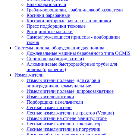
Валкообразователи
Грабли-ворошилки, грабли-валкообразователи
Косилки барабанные
Косилки роторные, косилки - плющилки
Пресс подборщики тюковые
Ротационные косилки
Самозагружающиеся прицепы - подборщики
тюков
Системы полива, оборудование для полива
Дождевальные машины барабанного типа OCMIS
Спринклеры (дождеватели)
Алюминиевые быстроразборные трубы для
полива (орошения)
Измельчители
Измельчители полевые, для садов и
виноградников, коммунальные
Измельчители полевые, широкозахватные
Измельчители-косилки
Подборщики измельчители
Лесные измельчители
Лесные измельчители на трактор (Ventura)
Измельчители на стреле-манипуляторе
Лесные измельчители на экскаватор
Лесные измельчители на погрузчик
Камнедробилки, измельчители камней,