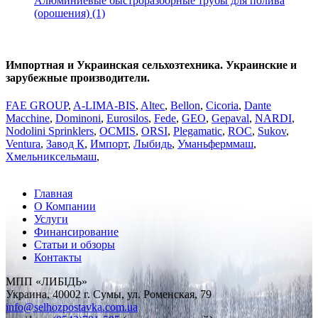
Алюминиевые быстроразборные трубы для полива
(орошения) (1)
Импортная и Украинская сельхозтехника. Украинские и
зарубежные производители.
FAE GROUP
,
A-LIMA-BIS
,
Altec
,
Bellon
,
Cicoria
,
Dante
Macchine
,
Dominoni
,
Eurosilos
,
Fede
,
GEO
,
Gepaval
,
NARDI
,
Nodolini Sprinklers
,
OCMIS
,
ORSI
,
Plegаmatic
,
ROC
,
Sukov
,
Ventura
,
Завод К
,
Импорт
,
Лыбидь
,
Уманьферммаш
,
Хмельниксельмаш
,
Главная
О Компании
Услуги
Финансирование
Статьи и обзоры
Контакты
МПП «ЛИБІДЬ»
Украина, 40002 г. Сумы, ул. Роменская, 79
info
@
selhozpostavka.com.ua