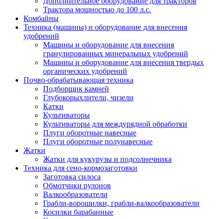
Дополнительное оборудование для тракторов
Трактора мощностью до 100 л.с.
Комбайны
Техника (машины) и оборудование для внесения
удобрений
Машины и оборудование для внесения
гранулированных минеральных удобрений
Машины и оборудование для внесения твердых
органических удобрений
Почво-обрабатывающая техника
Подборщик камней
Глубокорыхлители, чизели
Катки
Культиваторы
Культиваторы для междурядной обработки
Плуги оборотные навесные
Плуги оборотные полунавесные
Жатки
Жатки для кукурузы и подсолнечника
Техника для сено-кормозаготовки
Заготовка силоса
Обмотчики рулонов
Валкообразователи
Грабли-ворошилки, грабли-валкообразователи
Косилки барабанные