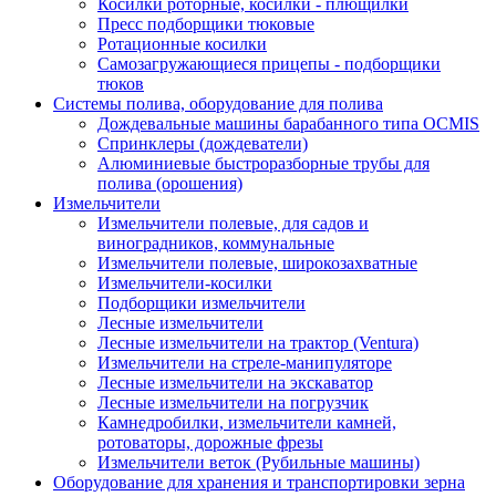
Косилки роторные, косилки - плющилки
Пресс подборщики тюковые
Ротационные косилки
Самозагружающиеся прицепы - подборщики
тюков
Системы полива, оборудование для полива
Дождевальные машины барабанного типа OCMIS
Спринклеры (дождеватели)
Алюминиевые быстроразборные трубы для
полива (орошения)
Измельчители
Измельчители полевые, для садов и
виноградников, коммунальные
Измельчители полевые, широкозахватные
Измельчители-косилки
Подборщики измельчители
Лесные измельчители
Лесные измельчители на трактор (Ventura)
Измельчители на стреле-манипуляторе
Лесные измельчители на экскаватор
Лесные измельчители на погрузчик
Камнедробилки, измельчители камней,
ротоваторы, дорожные фрезы
Измельчители веток (Рубильные машины)
Оборудование для хранения и транспортировки зерна