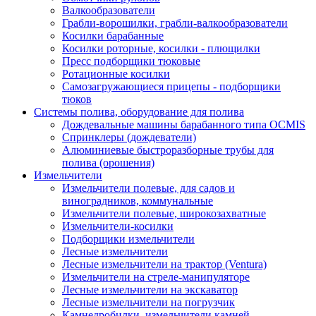
Валкообразователи
Грабли-ворошилки, грабли-валкообразователи
Косилки барабанные
Косилки роторные, косилки - плющилки
Пресс подборщики тюковые
Ротационные косилки
Самозагружающиеся прицепы - подборщики
тюков
Системы полива, оборудование для полива
Дождевальные машины барабанного типа OCMIS
Спринклеры (дождеватели)
Алюминиевые быстроразборные трубы для
полива (орошения)
Измельчители
Измельчители полевые, для садов и
виноградников, коммунальные
Измельчители полевые, широкозахватные
Измельчители-косилки
Подборщики измельчители
Лесные измельчители
Лесные измельчители на трактор (Ventura)
Измельчители на стреле-манипуляторе
Лесные измельчители на экскаватор
Лесные измельчители на погрузчик
Камнедробилки, измельчители камней,