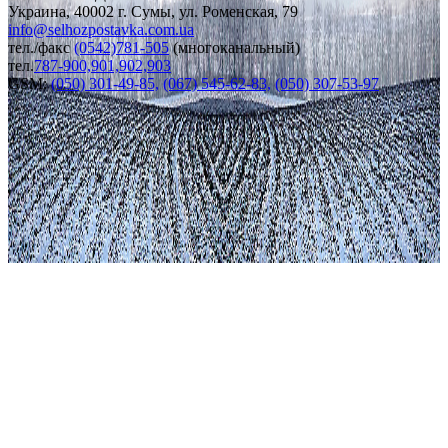
Украина, 40002 г. Сумы, ул. Роменская, 79
info
@
selhozpostavka.com.ua
тел./факс
(0542)781-505
(многоканальный)
тел.
787-900,901,902,903
GSM:
(050) 301-49-85,
(067) 545-62-83,
(050) 307-53-97