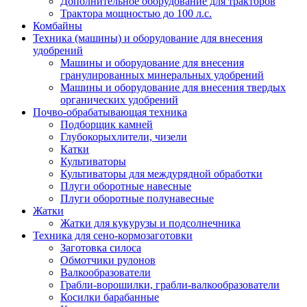
Дополнительное оборудование для тракторов
Трактора мощностью до 100 л.с.
Комбайны
Техника (машины) и оборудование для внесения
удобрений
Машины и оборудование для внесения
гранулированных минеральных удобрений
Машины и оборудование для внесения твердых
органических удобрений
Почво-обрабатывающая техника
Подборщик камней
Глубокорыхлители, чизели
Катки
Культиваторы
Культиваторы для междурядной обработки
Плуги оборотные навесные
Плуги оборотные полунавесные
Жатки
Жатки для кукурузы и подсолнечника
Техника для сено-кормозаготовки
Заготовка силоса
Обмотчики рулонов
Валкообразователи
Грабли-ворошилки, грабли-валкообразователи
Косилки барабанные