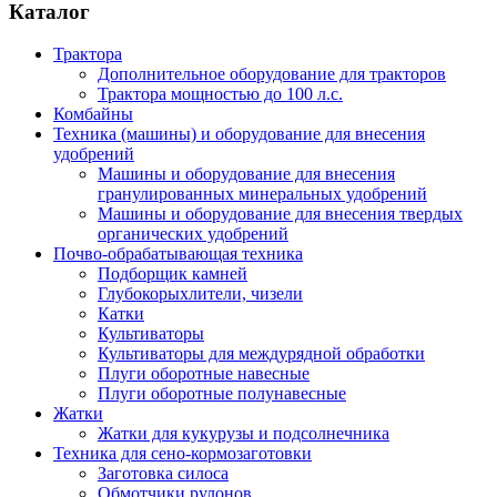
Каталог
Трактора
Дополнительное оборудование для тракторов
Трактора мощностью до 100 л.с.
Комбайны
Техника (машины) и оборудование для внесения
удобрений
Машины и оборудование для внесения
гранулированных минеральных удобрений
Машины и оборудование для внесения твердых
органических удобрений
Почво-обрабатывающая техника
Подборщик камней
Глубокорыхлители, чизели
Катки
Культиваторы
Культиваторы для междурядной обработки
Плуги оборотные навесные
Плуги оборотные полунавесные
Жатки
Жатки для кукурузы и подсолнечника
Техника для сено-кормозаготовки
Заготовка силоса
Обмотчики рулонов