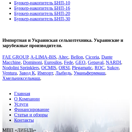
Бункер-накопитель БНП-10
Бункер-накопитель БНП-16
Бункер-накопитель БНП-20
Бункер-накопитель БНП-30
Импортная и Украинская сельхозтехника. Украинские и
зарубежные производители.
FAE GROUP
,
A-LIMA-BIS
,
Altec
,
Bellon
,
Cicoria
,
Dante
Macchine
,
Dominoni
,
Eurosilos
,
Fede
,
GEO
,
Gepaval
,
NARDI
,
Nodolini Sprinklers
,
OCMIS
,
ORSI
,
Plegаmatic
,
ROC
,
Sukov
,
Ventura
,
Завод К
,
Импорт
,
Лыбидь
,
Уманьферммаш
,
Хмельниксельмаш
,
Главная
О Компании
Услуги
Финансирование
Статьи и обзоры
Контакты
МПП «ЛИБІДЬ»