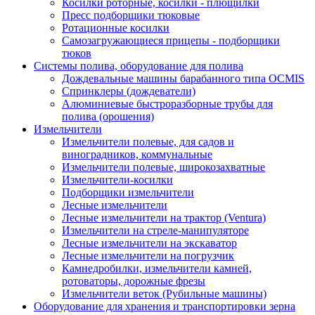
Косилки роторные, косилки - плющилки
Пресс подборщики тюковые
Ротационные косилки
Самозагружающиеся прицепы - подборщики
тюков
Системы полива, оборудование для полива
Дождевальные машины барабанного типа OCMIS
Спринклеры (дождеватели)
Алюминиевые быстроразборные трубы для
полива (орошения)
Измельчители
Измельчители полевые, для садов и
виноградников, коммунальные
Измельчители полевые, широкозахватные
Измельчители-косилки
Подборщики измельчители
Лесные измельчители
Лесные измельчители на трактор (Ventura)
Измельчители на стреле-манипуляторе
Лесные измельчители на экскаватор
Лесные измельчители на погрузчик
Камнедробилки, измельчители камней,
ротоваторы, дорожные фрезы
Измельчители веток (Рубильные машины)
Оборудование для хранения и транспортировки зерна