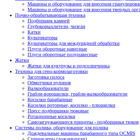
Машины и оборудование для внесения гранулиров
Машины и оборудование для внесения твердых орг
Почво-обрабатывающая техника
Подборщик камней
Глубокорыхлители, чизели
Катки
Культиваторы
Культиваторы для междурядной обработки
Плуги оборотные навесные
Плуги оборотные полунавесные
Жатки
Жатки для кукурузы и подсолнечника
Техника для сено-кормозаготовки
Заготовка силоса
Обмотчики рулонов
Валкообразователи
Грабли-ворошилки, грабли-валкообразователи
Косилки барабанные
Косилки роторные, косилки - плющилки
Пресс подборщики тюковые
Ротационные косилки
Самозагружающиеся прицепы - подборщики тюков
Системы полива, оборудование для полива
Дождевальные машины барабанного типа OCMIS
Спринклеры (дождеватели)