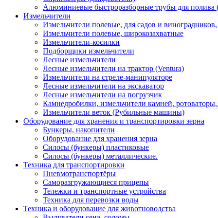
Алюминиевые быстроразборные трубы для полива 
Измельчители
Измельчители полевые, для садов и виноградников
Измельчители полевые, широкозахватные
Измельчители-косилки
Подборщики измельчители
Лесные измельчители
Лесные измельчители на трактор (Ventura)
Измельчители на стреле-манипуляторе
Лесные измельчители на экскаватор
Лесные измельчители на погрузчик
Камнедробилки, измельчители камней, ротоваторы
Измельчители веток (Рубильные машины)
Оборудование для хранения и транспортировки зерна
Бункеры, накопители
Оборудование для хранения зерна
Силосы (бункеры) пластиковые
Силосы (бункеры) металлические.
Техника для транспортировки
Пневмотранспортёры
Саморазгружающиеся прицепы
Тележки и транспортные устройства
Техника для перевозки воды
Техника и оборудование для животноводства
Выдуватели сена, соломы.