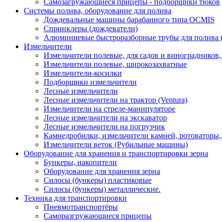
Самозагружающиеся прицепы - подборщики тюков
Системы полива, оборудование для полива
Дождевальные машины барабанного типа OCMIS
Спринклеры (дождеватели)
Алюминиевые быстроразборные трубы для полива 
Измельчители
Измельчители полевые, для садов и виноградников
Измельчители полевые, широкозахватные
Измельчители-косилки
Подборщики измельчители
Лесные измельчители
Лесные измельчители на трактор (Ventura)
Измельчители на стреле-манипуляторе
Лесные измельчители на экскаватор
Лесные измельчители на погрузчик
Камнедробилки, измельчители камней, ротоваторы
Измельчители веток (Рубильные машины)
Оборудование для хранения и транспортировки зерна
Бункеры, накопители
Оборудование для хранения зерна
Силосы (бункеры) пластиковые
Силосы (бункеры) металлические.
Техника для транспортировки
Пневмотранспортёры
Саморазгружающиеся прицепы