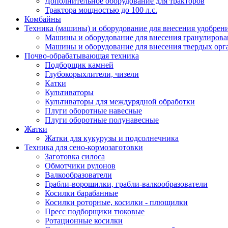
Дополнительное оборудование для тракторов
Трактора мощностью до 100 л.с.
Комбайны
Техника (машины) и оборудование для внесения удобрен
Машины и оборудование для внесения гранулиров
Машины и оборудование для внесения твердых орг
Почво-обрабатывающая техника
Подборщик камней
Глубокорыхлители, чизели
Катки
Культиваторы
Культиваторы для междурядной обработки
Плуги оборотные навесные
Плуги оборотные полунавесные
Жатки
Жатки для кукурузы и подсолнечника
Техника для сено-кормозаготовки
Заготовка силоса
Обмотчики рулонов
Валкообразователи
Грабли-ворошилки, грабли-валкообразователи
Косилки барабанные
Косилки роторные, косилки - плющилки
Пресс подборщики тюковые
Ротационные косилки