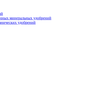
ий
анных минеральных удобрений
анических удобрений