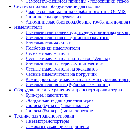
Самозагружающиеся прицепы - подборщики тюков
Системы полива, оборудование для полива
Дождевальные машины барабанного типа OCMIS
Спринклеры (дождеватели)
Алюминиевые быстроразборные трубы для полива 
Измельчители
Измельчители полевые, для садов и виноградников
Измельчители полевые, широкозахватные
Измельчители-косилки
Подборщики измельчители
Лесные измельчители
Лесные измельчители на трактор (Ventura)
Измельчители на стреле-манипуляторе
Лесные измельчители на экскаватор
Лесные измельчители на погрузчик
Камнедробилки, измельчители камней, ротоваторы
Измельчители веток (Рубильные машины)
Оборудование для хранения и транспортировки зерна
Бункеры, накопители
Оборудование для хранения зерна
Силосы (бункеры) пластиковые
Силосы (бункеры) металлические.
Техника для транспортировки
Пневмотранспортёры
Саморазгружающиеся прицепы