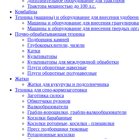
Дополнительное оборудование для тракторов
Трактора мощностью до 100 л.с.
Комбайны
Техника (машины) и оборудование для внесения удобрен
Машины и оборудование для внесения гранулиров
Машины и оборудование для внесения твердых орг
Почво-обрабатывающая техника
Подборщик камней
Глубокорыхлители, чизели
Катки
Культиваторы
Культиваторы для междурядной обработки
Плуги оборотные навесные
Плуги оборотные полунавесные
Жатки
Жатки для кукурузы и подсолнечника
Техника для сено-кормозаготовки
Заготовка силоса
Обмотчики рулонов
Валкообразователи
Грабли-ворошилки, грабли-валкообразователи
Косилки барабанные
Косилки роторные, косилки - плющилки
Пресс подборщики тюковые
Ротационные косилки