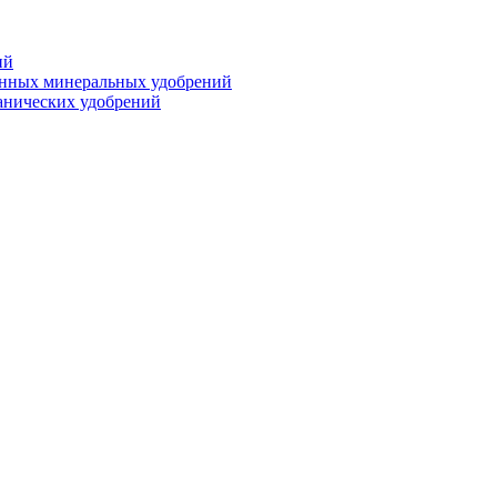
ий
анных минеральных удобрений
анических удобрений