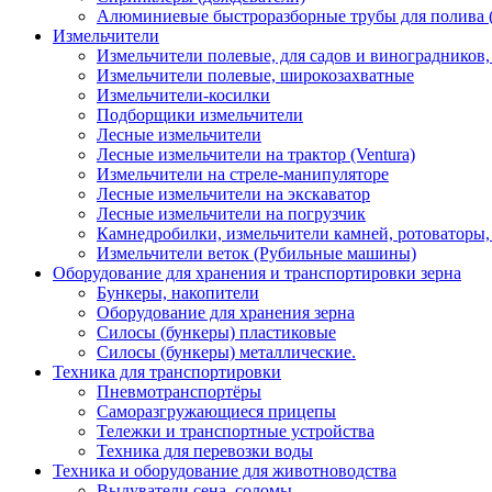
Алюминиевые быстроразборные трубы для полива 
Измельчители
Измельчители полевые, для садов и виноградников
Измельчители полевые, широкозахватные
Измельчители-косилки
Подборщики измельчители
Лесные измельчители
Лесные измельчители на трактор (Ventura)
Измельчители на стреле-манипуляторе
Лесные измельчители на экскаватор
Лесные измельчители на погрузчик
Камнедробилки, измельчители камней, ротоваторы
Измельчители веток (Рубильные машины)
Оборудование для хранения и транспортировки зерна
Бункеры, накопители
Оборудование для хранения зерна
Силосы (бункеры) пластиковые
Силосы (бункеры) металлические.
Техника для транспортировки
Пневмотранспортёры
Саморазгружающиеся прицепы
Тележки и транспортные устройства
Техника для перевозки воды
Техника и оборудование для животноводства
Выдуватели сена, соломы.