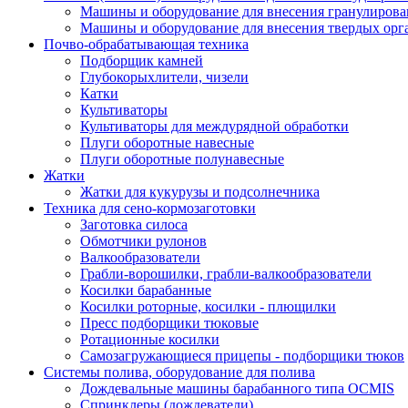
Машины и оборудование для внесения гранулиров
Машины и оборудование для внесения твердых орг
Почво-обрабатывающая техника
Подборщик камней
Глубокорыхлители, чизели
Катки
Культиваторы
Культиваторы для междурядной обработки
Плуги оборотные навесные
Плуги оборотные полунавесные
Жатки
Жатки для кукурузы и подсолнечника
Техника для сено-кормозаготовки
Заготовка силоса
Обмотчики рулонов
Валкообразователи
Грабли-ворошилки, грабли-валкообразователи
Косилки барабанные
Косилки роторные, косилки - плющилки
Пресс подборщики тюковые
Ротационные косилки
Самозагружающиеся прицепы - подборщики тюков
Системы полива, оборудование для полива
Дождевальные машины барабанного типа OCMIS
Спринклеры (дождеватели)