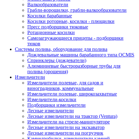
Валкообразователи
Грабли-ворошилки, грабли-валкообразователи
Косилки барабанные
Косилки роторные, косилки - плющилки
Пресс подборщики тюковые
Ротационные косилки
Самозагружающиеся прицепы - подборщики
тюков
Системы полива, оборудование для полива
Дождевальные машины барабанного типа OCMIS
Спринклеры (дождеватели)
Алюминиевые быстроразборные трубы для
полива (орошения)
Измельчители
Измельчители полевые, для садов и
виноградников, коммунальные
Измельчители полевые, широкозахватные
Измельчители-косилки
Подборщики измельчители
Лесные измельчители
Лесные измельчители на трактор (Ventura)
Измельчители на стреле-манипуляторе
Лесные измельчители на экскаватор
Лесные измельчители на погрузчик
Камнедробилки, измельчители камней,