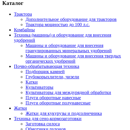
Каталог
Трактора
Дополнительное оборудование для тракторов
Трактора мощностью до 100 л.с.
Комбайны
Техника (машины) и оборудование для внесения
удобрений
Машины и оборудование для внесения
гранулированных минеральных удобрений
Машины и оборудование для внесения твердых
органических удобрений
Почво-обрабатывающая техника
Подборщик камней
Глубокорыхлители, чизели
Катки
Культиваторы
Культиваторы для междурядной обработки
Плуги оборотные навесные
Плуги оборотные полунавесные
Жатки
Жатки для кукурузы и подсолнечника
Техника для сено-кормозаготовки
Заготовка силоса
Обмотчики рулонов