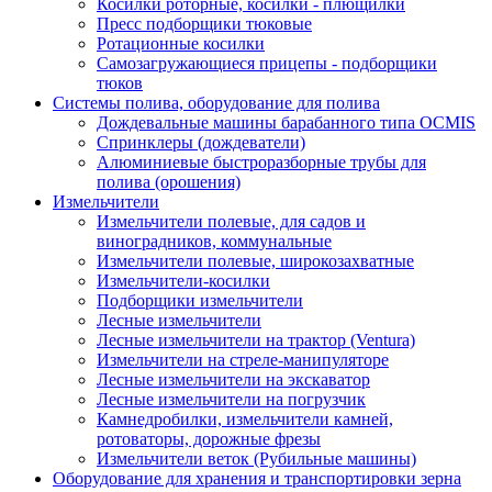
Косилки роторные, косилки - плющилки
Пресс подборщики тюковые
Ротационные косилки
Самозагружающиеся прицепы - подборщики
тюков
Системы полива, оборудование для полива
Дождевальные машины барабанного типа OCMIS
Спринклеры (дождеватели)
Алюминиевые быстроразборные трубы для
полива (орошения)
Измельчители
Измельчители полевые, для садов и
виноградников, коммунальные
Измельчители полевые, широкозахватные
Измельчители-косилки
Подборщики измельчители
Лесные измельчители
Лесные измельчители на трактор (Ventura)
Измельчители на стреле-манипуляторе
Лесные измельчители на экскаватор
Лесные измельчители на погрузчик
Камнедробилки, измельчители камней,
ротоваторы, дорожные фрезы
Измельчители веток (Рубильные машины)
Оборудование для хранения и транспортировки зерна