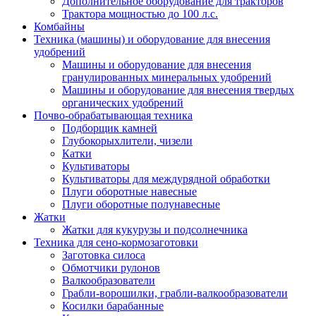
Дополнительное оборудование для тракторов
Трактора мощностью до 100 л.с.
Комбайны
Техника (машины) и оборудование для внесения
удобрений
Машины и оборудование для внесения
гранулированных минеральных удобрений
Машины и оборудование для внесения твердых
органических удобрений
Почво-обрабатывающая техника
Подборщик камней
Глубокорыхлители, чизели
Катки
Культиваторы
Культиваторы для междурядной обработки
Плуги оборотные навесные
Плуги оборотные полунавесные
Жатки
Жатки для кукурузы и подсолнечника
Техника для сено-кормозаготовки
Заготовка силоса
Обмотчики рулонов
Валкообразователи
Грабли-ворошилки, грабли-валкообразователи
Косилки барабанные