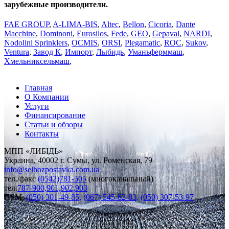
зарубежные производители.
FAE GROUP
,
A-LIMA-BIS
,
Altec
,
Bellon
,
Cicoria
,
Dante
Macchine
,
Dominoni
,
Eurosilos
,
Fede
,
GEO
,
Gepaval
,
NARDI
,
Nodolini Sprinklers
,
OCMIS
,
ORSI
,
Plegаmatic
,
ROC
,
Sukov
,
Ventura
,
Завод К
,
Импорт
,
Лыбидь
,
Уманьферммаш
,
Хмельниксельмаш
,
Главная
О Компании
Услуги
Финансирование
Статьи и обзоры
Контакты
МПП «ЛИБІДЬ»
Украина, 40002 г. Сумы, ул. Роменская, 79
info
@
selhozpostavka.com.ua
тел./факс
(0542)781-505
(многоканальный)
тел.
787-900,901,902,903
GSM:
(050) 301-49-85,
(067) 545-62-83,
(050) 307-53-97