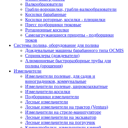
Валкообразователи
Грабли-ворошилки, грабли-валкообразователи
Косилки барабанные
Косилки роторные, косилки - плющилки
Пресс подборщики тюковые
Ротационные косилки
Самозагружающиеся прицепы - подборщики
тюков
Системы полива, оборудование для полива
Дождевальные машины барабанного типа OCMIS
Спринклеры (дождеватели)
Алюминиевые быстроразборные трубы для
полива (орошения)
Измельчители
Измельчители полевые, для садов и
виноградников, коммунальные
Измельчители полевые, широкозахватные
Измельчители-косилки
Подборщики измельчители
Лесные измельчители
Лесные измельчители на трактор (Ventura)
Измельчители на стреле-манипуляторе
Лесные измельчители на экскаватор
Лесные измельчители на погрузчик
Камнедробилки, измельчители камней,