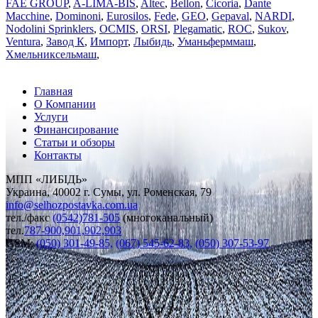
FAE GROUP
,
A-LIMA-BIS
,
Altec
,
Bellon
,
Cicoria
,
Dante
Macchine
,
Dominoni
,
Eurosilos
,
Fede
,
GEO
,
Gepaval
,
NARDI
,
Nodolini Sprinklers
,
OCMIS
,
ORSI
,
Plegаmatic
,
ROC
,
Sukov
,
Ventura
,
Завод К
,
Импорт
,
Лыбидь
,
Уманьферммаш
,
Хмельниксельмаш
,
Главная
О Компании
Услуги
Финансирование
Статьи и обзоры
Контакты
МПП «ЛИБІДЬ»
Украина, 40002 г. Сумы, ул. Роменская, 79
info
@
selhozpostavka.com.ua
тел./факс
(0542)781-505
(многоканальный)
тел.
787-900,901,902,903
GSM:
(050) 301-49-85,
(067) 545-62-83,
(050) 307-53-97