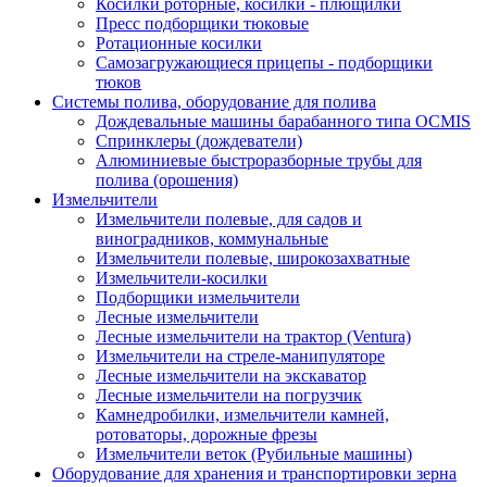
Косилки роторные, косилки - плющилки
Пресс подборщики тюковые
Ротационные косилки
Самозагружающиеся прицепы - подборщики
тюков
Системы полива, оборудование для полива
Дождевальные машины барабанного типа OCMIS
Спринклеры (дождеватели)
Алюминиевые быстроразборные трубы для
полива (орошения)
Измельчители
Измельчители полевые, для садов и
виноградников, коммунальные
Измельчители полевые, широкозахватные
Измельчители-косилки
Подборщики измельчители
Лесные измельчители
Лесные измельчители на трактор (Ventura)
Измельчители на стреле-манипуляторе
Лесные измельчители на экскаватор
Лесные измельчители на погрузчик
Камнедробилки, измельчители камней,
ротоваторы, дорожные фрезы
Измельчители веток (Рубильные машины)
Оборудование для хранения и транспортировки зерна