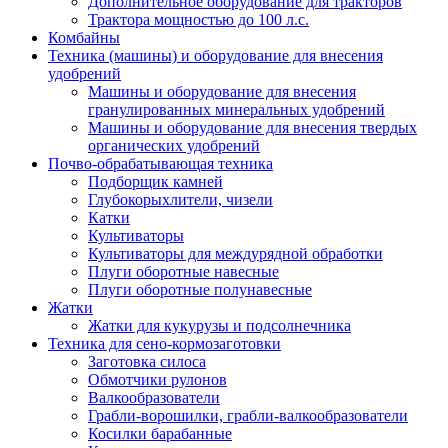
Дополнительное оборудование для тракторов
Трактора мощностью до 100 л.с.
Комбайны
Техника (машины) и оборудование для внесения
удобрений
Машины и оборудование для внесения
гранулированных минеральных удобрений
Машины и оборудование для внесения твердых
органических удобрений
Почво-обрабатывающая техника
Подборщик камней
Глубокорыхлители, чизели
Катки
Культиваторы
Культиваторы для междурядной обработки
Плуги оборотные навесные
Плуги оборотные полунавесные
Жатки
Жатки для кукурузы и подсолнечника
Техника для сено-кормозаготовки
Заготовка силоса
Обмотчики рулонов
Валкообразователи
Грабли-ворошилки, грабли-валкообразователи
Косилки барабанные