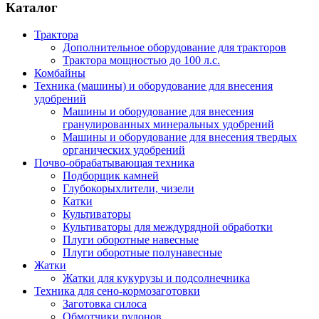
Каталог
Трактора
Дополнительное оборудование для тракторов
Трактора мощностью до 100 л.с.
Комбайны
Техника (машины) и оборудование для внесения
удобрений
Машины и оборудование для внесения
гранулированных минеральных удобрений
Машины и оборудование для внесения твердых
органических удобрений
Почво-обрабатывающая техника
Подборщик камней
Глубокорыхлители, чизели
Катки
Культиваторы
Культиваторы для междурядной обработки
Плуги оборотные навесные
Плуги оборотные полунавесные
Жатки
Жатки для кукурузы и подсолнечника
Техника для сено-кормозаготовки
Заготовка силоса
Обмотчики рулонов