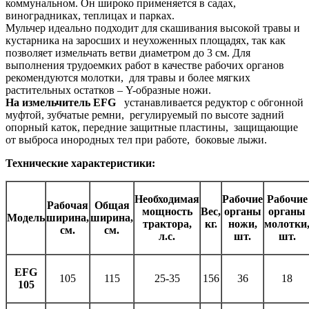
коммунальном. Он широко применяется в садах,
виноградниках, теплицах и парках.
Мульчер идеально подходит для скашивания высокой травы и
кустарника на заросших и неухоженных площадях, так как
позволяет измельчать ветви диаметром до 3 см. Для
выполнения трудоемких работ в качестве рабочих органов
рекомендуются молотки, для травы и более мягких
растительных остатков – Y-образные ножи.
На измельчитель EFG
устанавливается редуктор с обгонной
муфтой, зубчатые ремни, регулируемый по высоте задний
опорный каток, передние защитные пластины, защищающие
от выброса инородных тел при работе, боковые лыжи.
Технические характеристики:
Необходимая
Рабочие
Рабочие
Рабочая
Oбщая
мощность
Вес,
органы
органы
Модель
ширина,
ширина,
трактора,
кг.
ножи,
молотки
см.
см.
л.с.
шт.
шт.
EFG
105
115
25-35
156
36
18
105