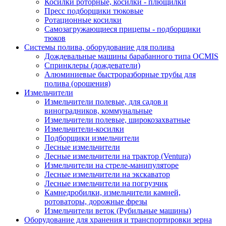
Косилки роторные, косилки - плющилки
Пресс подборщики тюковые
Ротационные косилки
Самозагружающиеся прицепы - подборщики
тюков
Системы полива, оборудование для полива
Дождевальные машины барабанного типа OCMIS
Спринклеры (дождеватели)
Алюминиевые быстроразборные трубы для
полива (орошения)
Измельчители
Измельчители полевые, для садов и
виноградников, коммунальные
Измельчители полевые, широкозахватные
Измельчители-косилки
Подборщики измельчители
Лесные измельчители
Лесные измельчители на трактор (Ventura)
Измельчители на стреле-манипуляторе
Лесные измельчители на экскаватор
Лесные измельчители на погрузчик
Камнедробилки, измельчители камней,
ротоваторы, дорожные фрезы
Измельчители веток (Рубильные машины)
Оборудование для хранения и транспортировки зерна