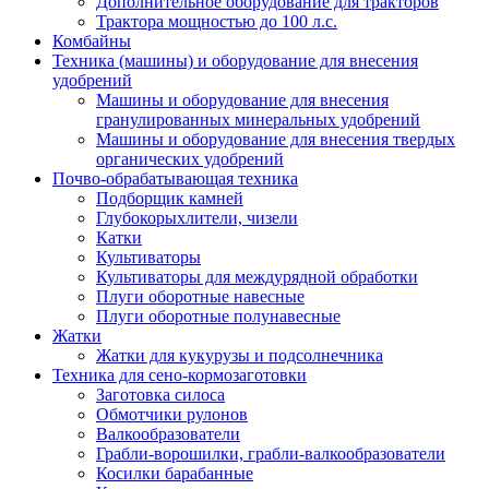
Дополнительное оборудование для тракторов
Трактора мощностью до 100 л.с.
Комбайны
Техника (машины) и оборудование для внесения
удобрений
Машины и оборудование для внесения
гранулированных минеральных удобрений
Машины и оборудование для внесения твердых
органических удобрений
Почво-обрабатывающая техника
Подборщик камней
Глубокорыхлители, чизели
Катки
Культиваторы
Культиваторы для междурядной обработки
Плуги оборотные навесные
Плуги оборотные полунавесные
Жатки
Жатки для кукурузы и подсолнечника
Техника для сено-кормозаготовки
Заготовка силоса
Обмотчики рулонов
Валкообразователи
Грабли-ворошилки, грабли-валкообразователи
Косилки барабанные