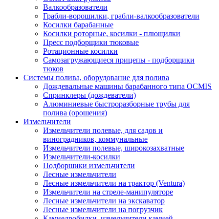
Валкообразователи
Грабли-ворошилки, грабли-валкообразователи
Косилки барабанные
Косилки роторные, косилки - плющилки
Пресс подборщики тюковые
Ротационные косилки
Самозагружающиеся прицепы - подборщики
тюков
Системы полива, оборудование для полива
Дождевальные машины барабанного типа OCMIS
Спринклеры (дождеватели)
Алюминиевые быстроразборные трубы для
полива (орошения)
Измельчители
Измельчители полевые, для садов и
виноградников, коммунальные
Измельчители полевые, широкозахватные
Измельчители-косилки
Подборщики измельчители
Лесные измельчители
Лесные измельчители на трактор (Ventura)
Измельчители на стреле-манипуляторе
Лесные измельчители на экскаватор
Лесные измельчители на погрузчик
Камнедробилки, измельчители камней,