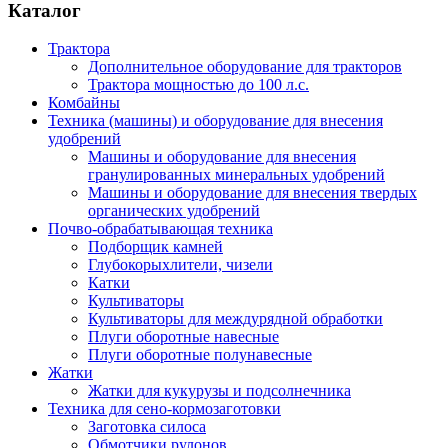
Каталог
Трактора
Дополнительное оборудование для тракторов
Трактора мощностью до 100 л.с.
Комбайны
Техника (машины) и оборудование для внесения
удобрений
Машины и оборудование для внесения
гранулированных минеральных удобрений
Машины и оборудование для внесения твердых
органических удобрений
Почво-обрабатывающая техника
Подборщик камней
Глубокорыхлители, чизели
Катки
Культиваторы
Культиваторы для междурядной обработки
Плуги оборотные навесные
Плуги оборотные полунавесные
Жатки
Жатки для кукурузы и подсолнечника
Техника для сено-кормозаготовки
Заготовка силоса
Обмотчики рулонов