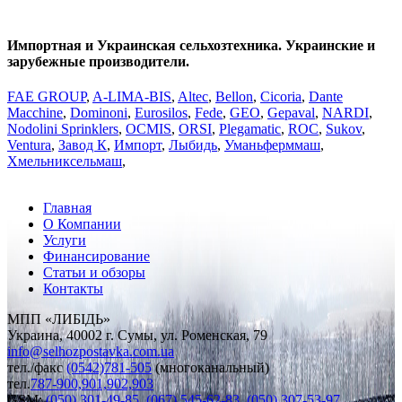
Импортная и Украинская сельхозтехника. Украинские и
зарубежные производители.
FAE GROUP
,
A-LIMA-BIS
,
Altec
,
Bellon
,
Cicoria
,
Dante
Macchine
,
Dominoni
,
Eurosilos
,
Fede
,
GEO
,
Gepaval
,
NARDI
,
Nodolini Sprinklers
,
OCMIS
,
ORSI
,
Plegаmatic
,
ROC
,
Sukov
,
Ventura
,
Завод К
,
Импорт
,
Лыбидь
,
Уманьферммаш
,
Хмельниксельмаш
,
Главная
О Компании
Услуги
Финансирование
Статьи и обзоры
Контакты
МПП «ЛИБІДЬ»
Украина, 40002 г. Сумы, ул. Роменская, 79
info
@
selhozpostavka.com.ua
тел./факс
(0542)781-505
(многоканальный)
тел.
787-900,901,902,903
GSM:
(050) 301-49-85,
(067) 545-62-83,
(050) 307-53-97