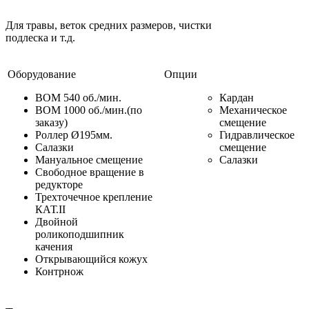
Для травы, веток средних размеров, чистки
подлеска и т.д.
Оборудование
Опции
BOM 540 oб./мин.
Кардан
BOM 1000 oб./мин.(по
Механическое
заказу)
смещение
Роллер Ø195мм.
Гидравлическое
Салазки
смещение
Мануальное смещение
Салазки
Cвободное вращение в
редукторе
Трехточечное крепление
КАТ.ІІ
Двойной
роликоподшипник
качения
Открывающийся кожух
Контрнож