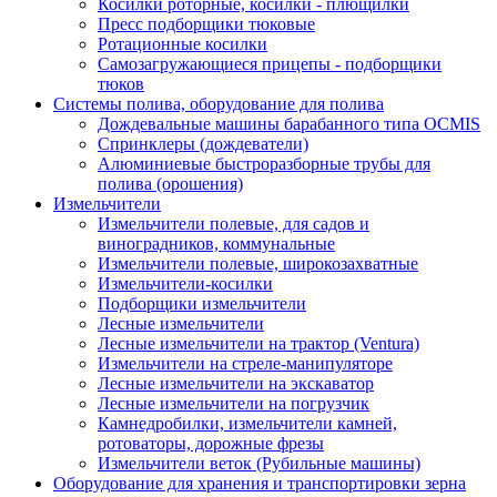
Косилки роторные, косилки - плющилки
Пресс подборщики тюковые
Ротационные косилки
Самозагружающиеся прицепы - подборщики
тюков
Системы полива, оборудование для полива
Дождевальные машины барабанного типа OCMIS
Спринклеры (дождеватели)
Алюминиевые быстроразборные трубы для
полива (орошения)
Измельчители
Измельчители полевые, для садов и
виноградников, коммунальные
Измельчители полевые, широкозахватные
Измельчители-косилки
Подборщики измельчители
Лесные измельчители
Лесные измельчители на трактор (Ventura)
Измельчители на стреле-манипуляторе
Лесные измельчители на экскаватор
Лесные измельчители на погрузчик
Камнедробилки, измельчители камней,
ротоваторы, дорожные фрезы
Измельчители веток (Рубильные машины)
Оборудование для хранения и транспортировки зерна