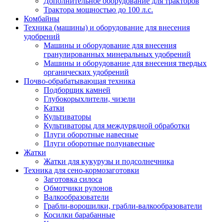
Дополнительное оборудование для тракторов
Трактора мощностью до 100 л.с.
Комбайны
Техника (машины) и оборудование для внесения
удобрений
Машины и оборудование для внесения
гранулированных минеральных удобрений
Машины и оборудование для внесения твердых
органических удобрений
Почво-обрабатывающая техника
Подборщик камней
Глубокорыхлители, чизели
Катки
Культиваторы
Культиваторы для междурядной обработки
Плуги оборотные навесные
Плуги оборотные полунавесные
Жатки
Жатки для кукурузы и подсолнечника
Техника для сено-кормозаготовки
Заготовка силоса
Обмотчики рулонов
Валкообразователи
Грабли-ворошилки, грабли-валкообразователи
Косилки барабанные