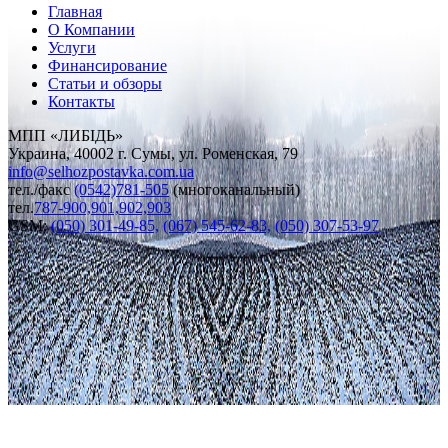
Главная
О Компании
Услуги
Финансирование
Статьи и обзоры
Контакты
МПП «ЛИБІДЬ»
Украина, 40002 г. Сумы, ул. Роменская, 79
info
@
selhozpostavka.com.ua
тел./факс
(0542)781-505
(многоканальный)
тел.
787-900,901,902,903
GSM:
(050) 301-49-85,
(067) 545-62-83,
(050) 307-53-97