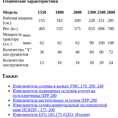
Технические характеристики
Модель
1550
1800
2000
2300
2500
2800
Рабочая ширина
155
182
200
228
251
281
(см.)
Вес (кг.)
465
535
575
635
698
780
Мощность
мин.
трактора
макс.
62
62
62
90
100
100
(л.с.)
Количество "Y"
36
48
48
60
60
72
инструментов
Количество
12
16
16
20
20
24
инструментов
Также:
Измельчитель соломы в валках УМС 170, 200, 240
Измельчитель пожнивных остатков кукурузы,
подсолнечника ПРР 280
Измельчитель растительных остатков ПРР-200
Измельчитель садово-коммунальный на поворотной
раме ПСКПР - 175, 200
Измельчитель EFG 105-175 (GEO, Италия)