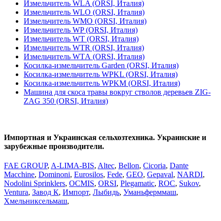
Измельчитель WLA (ORSI, Италия)
Измельчитель WLO (ORSI, Италия)
Измельчитель WMO (ORSI, Италия)
Измельчитель WP (ORSI, Италия)
Измельчитель WT (ORSI, Италия)
Измельчитель WTR (ORSI, Италия)
Измельчитель WTА (ORSI, Италия)
Косилка-измельчитель Garden (ORSI, Италия)
Косилка-измельчитель WPKL (ORSI, Италия)
Косилка-измельчитель WPKM (ORSI, Италия)
Машина для скоса травы вокруг стволов деревьев ZIG-
ZAG 350 (ORSI, Италия)
Импортная и Украинская сельхозтехника. Украинские и
зарубежные производители.
FAE GROUP
,
A-LIMA-BIS
,
Altec
,
Bellon
,
Cicoria
,
Dante
Macchine
,
Dominoni
,
Eurosilos
,
Fede
,
GEO
,
Gepaval
,
NARDI
,
Nodolini Sprinklers
,
OCMIS
,
ORSI
,
Plegаmatic
,
ROC
,
Sukov
,
Ventura
,
Завод К
,
Импорт
,
Лыбидь
,
Уманьферммаш
,
Хмельниксельмаш
,