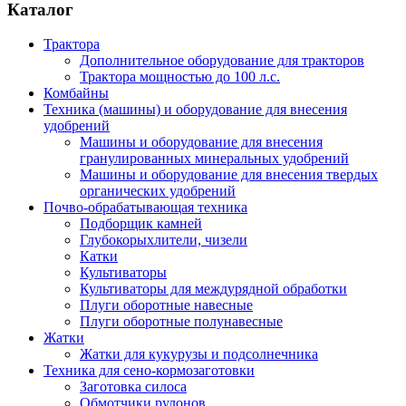
Каталог
Трактора
Дополнительное оборудование для тракторов
Трактора мощностью до 100 л.с.
Комбайны
Техника (машины) и оборудование для внесения
удобрений
Машины и оборудование для внесения
гранулированных минеральных удобрений
Машины и оборудование для внесения твердых
органических удобрений
Почво-обрабатывающая техника
Подборщик камней
Глубокорыхлители, чизели
Катки
Культиваторы
Культиваторы для междурядной обработки
Плуги оборотные навесные
Плуги оборотные полунавесные
Жатки
Жатки для кукурузы и подсолнечника
Техника для сено-кормозаготовки
Заготовка силоса
Обмотчики рулонов