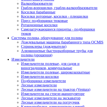
Валкообразователи
Грабли-ворошилки, грабли-валкообразователи
Косилки барабанные
Косилки роторные, косилки - плющилки
Пресс подборщики тюковые
Ротационные косилки
Самозагружающиеся прицепы - подборщики
тюков
Системы полива, оборудование для полива
Дождевальные машины барабанного типа OCMIS
Спринклеры (дождеватели)
Алюминиевые быстроразборные трубы для
полива (орошения)
Измельчители
Измельчители полевые, для садов и
виноградников, коммунальные
Измельчители полевые, широкозахватные
Измельчители-косилки
Подборщики измельчители
Лесные измельчители
Лесные измельчители на трактор (Ventura)
Измельчители на стреле-манипуляторе
Лесные измельчители на экскаватор
Лесные измельчители на погрузчик
Камнедробилки, измельчители камней,