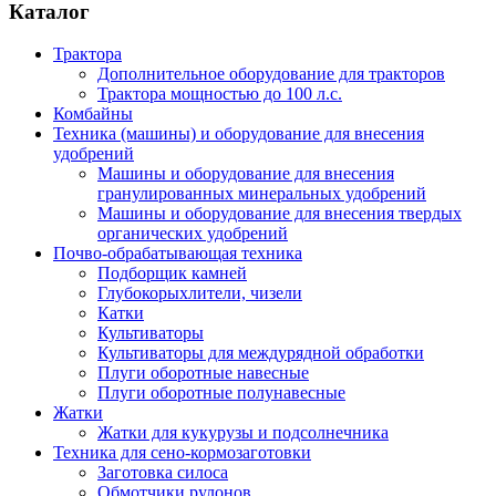
Каталог
Трактора
Дополнительное оборудование для тракторов
Трактора мощностью до 100 л.с.
Комбайны
Техника (машины) и оборудование для внесения
удобрений
Машины и оборудование для внесения
гранулированных минеральных удобрений
Машины и оборудование для внесения твердых
органических удобрений
Почво-обрабатывающая техника
Подборщик камней
Глубокорыхлители, чизели
Катки
Культиваторы
Культиваторы для междурядной обработки
Плуги оборотные навесные
Плуги оборотные полунавесные
Жатки
Жатки для кукурузы и подсолнечника
Техника для сено-кормозаготовки
Заготовка силоса
Обмотчики рулонов