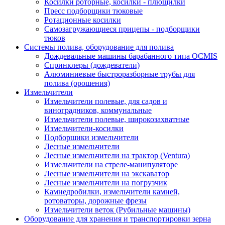
Косилки роторные, косилки - плющилки
Пресс подборщики тюковые
Ротационные косилки
Самозагружающиеся прицепы - подборщики
тюков
Системы полива, оборудование для полива
Дождевальные машины барабанного типа OCMIS
Спринклеры (дождеватели)
Алюминиевые быстроразборные трубы для
полива (орошения)
Измельчители
Измельчители полевые, для садов и
виноградников, коммунальные
Измельчители полевые, широкозахватные
Измельчители-косилки
Подборщики измельчители
Лесные измельчители
Лесные измельчители на трактор (Ventura)
Измельчители на стреле-манипуляторе
Лесные измельчители на экскаватор
Лесные измельчители на погрузчик
Камнедробилки, измельчители камней,
ротоваторы, дорожные фрезы
Измельчители веток (Рубильные машины)
Оборудование для хранения и транспортировки зерна