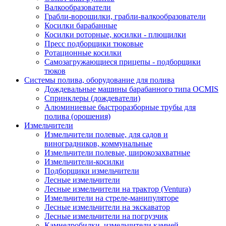
Валкообразователи
Грабли-ворошилки, грабли-валкообразователи
Косилки барабанные
Косилки роторные, косилки - плющилки
Пресс подборщики тюковые
Ротационные косилки
Самозагружающиеся прицепы - подборщики
тюков
Системы полива, оборудование для полива
Дождевальные машины барабанного типа OCMIS
Спринклеры (дождеватели)
Алюминиевые быстроразборные трубы для
полива (орошения)
Измельчители
Измельчители полевые, для садов и
виноградников, коммунальные
Измельчители полевые, широкозахватные
Измельчители-косилки
Подборщики измельчители
Лесные измельчители
Лесные измельчители на трактор (Ventura)
Измельчители на стреле-манипуляторе
Лесные измельчители на экскаватор
Лесные измельчители на погрузчик
Камнедробилки, измельчители камней,