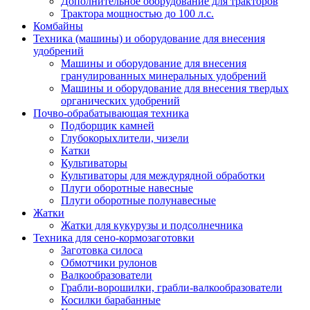
Дополнительное оборудование для тракторов
Трактора мощностью до 100 л.с.
Комбайны
Техника (машины) и оборудование для внесения
удобрений
Машины и оборудование для внесения
гранулированных минеральных удобрений
Машины и оборудование для внесения твердых
органических удобрений
Почво-обрабатывающая техника
Подборщик камней
Глубокорыхлители, чизели
Катки
Культиваторы
Культиваторы для междурядной обработки
Плуги оборотные навесные
Плуги оборотные полунавесные
Жатки
Жатки для кукурузы и подсолнечника
Техника для сено-кормозаготовки
Заготовка силоса
Обмотчики рулонов
Валкообразователи
Грабли-ворошилки, грабли-валкообразователи
Косилки барабанные