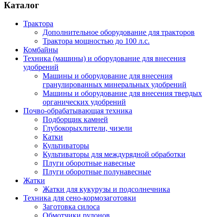
Каталог
Трактора
Дополнительное оборудование для тракторов
Трактора мощностью до 100 л.с.
Комбайны
Техника (машины) и оборудование для внесения
удобрений
Машины и оборудование для внесения
гранулированных минеральных удобрений
Машины и оборудование для внесения твердых
органических удобрений
Почво-обрабатывающая техника
Подборщик камней
Глубокорыхлители, чизели
Катки
Культиваторы
Культиваторы для междурядной обработки
Плуги оборотные навесные
Плуги оборотные полунавесные
Жатки
Жатки для кукурузы и подсолнечника
Техника для сено-кормозаготовки
Заготовка силоса
Обмотчики рулонов