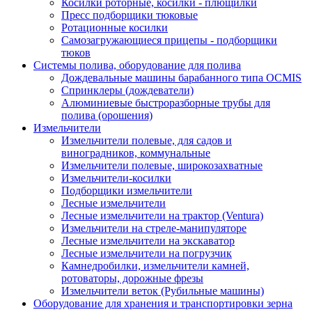
Косилки роторные, косилки - плющилки
Пресс подборщики тюковые
Ротационные косилки
Самозагружающиеся прицепы - подборщики
тюков
Системы полива, оборудование для полива
Дождевальные машины барабанного типа OCMIS
Спринклеры (дождеватели)
Алюминиевые быстроразборные трубы для
полива (орошения)
Измельчители
Измельчители полевые, для садов и
виноградников, коммунальные
Измельчители полевые, широкозахватные
Измельчители-косилки
Подборщики измельчители
Лесные измельчители
Лесные измельчители на трактор (Ventura)
Измельчители на стреле-манипуляторе
Лесные измельчители на экскаватор
Лесные измельчители на погрузчик
Камнедробилки, измельчители камней,
ротоваторы, дорожные фрезы
Измельчители веток (Рубильные машины)
Оборудование для хранения и транспортировки зерна