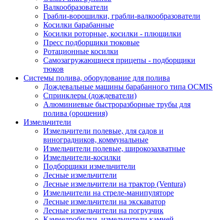
Валкообразователи
Грабли-ворошилки, грабли-валкообразователи
Косилки барабанные
Косилки роторные, косилки - плющилки
Пресс подборщики тюковые
Ротационные косилки
Самозагружающиеся прицепы - подборщики
тюков
Системы полива, оборудование для полива
Дождевальные машины барабанного типа OCMIS
Спринклеры (дождеватели)
Алюминиевые быстроразборные трубы для
полива (орошения)
Измельчители
Измельчители полевые, для садов и
виноградников, коммунальные
Измельчители полевые, широкозахватные
Измельчители-косилки
Подборщики измельчители
Лесные измельчители
Лесные измельчители на трактор (Ventura)
Измельчители на стреле-манипуляторе
Лесные измельчители на экскаватор
Лесные измельчители на погрузчик
Камнедробилки, измельчители камней,