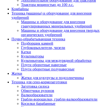
Дополнительное оборудование для тракторов
Трактора мощностью до 100 л.с.
Комбайны
Техника (машины) и оборудование для внесения
удобрений
Машины и оборудование для внесения
гранулированных минеральных удобрений
Машины и оборудование для внесения твердых
органических удобрений
Почво-обрабатывающая техника
Подборщик камней
Глубокорыхлители, чизели
Катки
Культиваторы
Культиваторы для междурядной обработки
Плуги оборотные навесные
Плуги оборотные полунавесные
Жатки
Жатки для кукурузы и подсолнечника
Техника для сено-кормозаготовки
Заготовка силоса
Обмотчики рулонов
Валкообразователи
Грабли-ворошилки, грабли-валкообразователи
Косилки барабанные