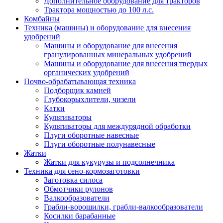
Дополнительное оборудование для тракторов
Трактора мощностью до 100 л.с.
Комбайны
Техника (машины) и оборудование для внесения
удобрений
Машины и оборудование для внесения
гранулированных минеральных удобрений
Машины и оборудование для внесения твердых
органических удобрений
Почво-обрабатывающая техника
Подборщик камней
Глубокорыхлители, чизели
Катки
Культиваторы
Культиваторы для междурядной обработки
Плуги оборотные навесные
Плуги оборотные полунавесные
Жатки
Жатки для кукурузы и подсолнечника
Техника для сено-кормозаготовки
Заготовка силоса
Обмотчики рулонов
Валкообразователи
Грабли-ворошилки, грабли-валкообразователи
Косилки барабанные