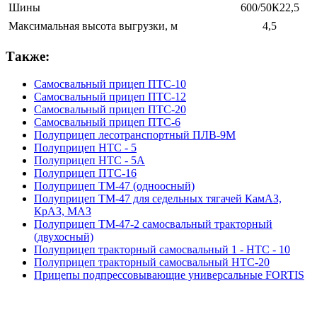
Шины
600/50К22,5
Максимальная высота выгрузки, м
4,5
Также:
Cамосвальный прицеп ПТС-10
Cамосвальный прицеп ПТС-12
Cамосвальный прицеп ПТС-20
Cамосвальный прицеп ПТС-6
Полуприцеп лесотранспортный ПЛВ-9М
Полуприцеп НТС - 5
Полуприцеп НТС - 5A
Полуприцеп ПТС-16
Полуприцеп ТМ-47 (одноосный)
Полуприцеп ТМ-47 для седельных тягачей КамАЗ,
КрАЗ, МАЗ
Полуприцеп ТМ-47-2 самосвальный тракторный
(двухосный)
Полуприцеп тракторный самосвальный 1 - НТС - 10
Полуприцеп тракторный самосвальный НТС-20
Прицепы подпрессовывающие универсальные FORTIS