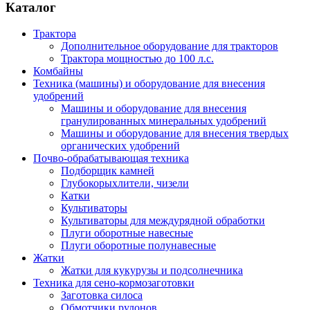
Каталог
Трактора
Дополнительное оборудование для тракторов
Трактора мощностью до 100 л.с.
Комбайны
Техника (машины) и оборудование для внесения
удобрений
Машины и оборудование для внесения
гранулированных минеральных удобрений
Машины и оборудование для внесения твердых
органических удобрений
Почво-обрабатывающая техника
Подборщик камней
Глубокорыхлители, чизели
Катки
Культиваторы
Культиваторы для междурядной обработки
Плуги оборотные навесные
Плуги оборотные полунавесные
Жатки
Жатки для кукурузы и подсолнечника
Техника для сено-кормозаготовки
Заготовка силоса
Обмотчики рулонов