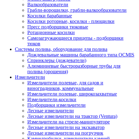
Валкообразователи
Грабли-ворошилки, грабли-валкообразователи
Косилки барабанные
Косилки роторные, косилки - плющилки
Пресс подборщики тюковые
Ротационные косилки
Самозагружающиеся прицепы - подборщики
тюков
Системы полива, оборудование для полива
Дождевальные машины барабанного типа OCMIS
Спринклеры (дождеватели)
Алюминиевые быстроразборные трубы для
полива (орошения)
Измельчители
Измельчители полевые, для садов и
виноградников, коммунальные
Измельчители полевые, широкозахватные
Измельчители-косилки
Подборщики измельчители
Лесные измельчители
Лесные измельчители на трактор (Ventura)
Измельчители на стреле-манипуляторе
Лесные измельчители на экскаватор
Лесные измельчители на погрузчик
Камнедробилки, измельчители камней,