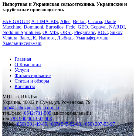
Импортная и Украинская сельхозтехника. Украинские и
зарубежные производители.
FAE GROUP
,
A-LIMA-BIS
,
Altec
,
Bellon
,
Cicoria
,
Dante
Macchine
,
Dominoni
,
Eurosilos
,
Fede
,
GEO
,
Gepaval
,
NARDI
,
Nodolini Sprinklers
,
OCMIS
,
ORSI
,
Plegаmatic
,
ROC
,
Sukov
,
Ventura
,
Завод К
,
Импорт
,
Лыбидь
,
Уманьферммаш
,
Хмельниксельмаш
,
Главная
О Компании
Услуги
Финансирование
Статьи и обзоры
Контакты
МПП «ЛИБІДЬ»
Украина, 40002 г. Сумы, ул. Роменская, 79
info
@
selhozpostavka.com.ua
тел./факс
(0542)781-505
(многоканальный)
тел.
787-900,901,902,903
GSM:
(050) 301-49-85,
(067) 545-62-83,
(050) 307-53-97