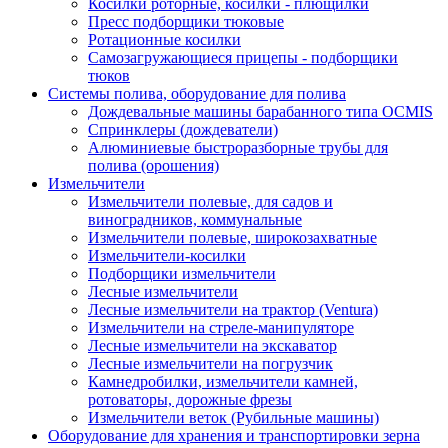
Косилки роторные, косилки - плющилки
Пресс подборщики тюковые
Ротационные косилки
Самозагружающиеся прицепы - подборщики
тюков
Системы полива, оборудование для полива
Дождевальные машины барабанного типа OCMIS
Спринклеры (дождеватели)
Алюминиевые быстроразборные трубы для
полива (орошения)
Измельчители
Измельчители полевые, для садов и
виноградников, коммунальные
Измельчители полевые, широкозахватные
Измельчители-косилки
Подборщики измельчители
Лесные измельчители
Лесные измельчители на трактор (Ventura)
Измельчители на стреле-манипуляторе
Лесные измельчители на экскаватор
Лесные измельчители на погрузчик
Камнедробилки, измельчители камней,
ротоваторы, дорожные фрезы
Измельчители веток (Рубильные машины)
Оборудование для хранения и транспортировки зерна