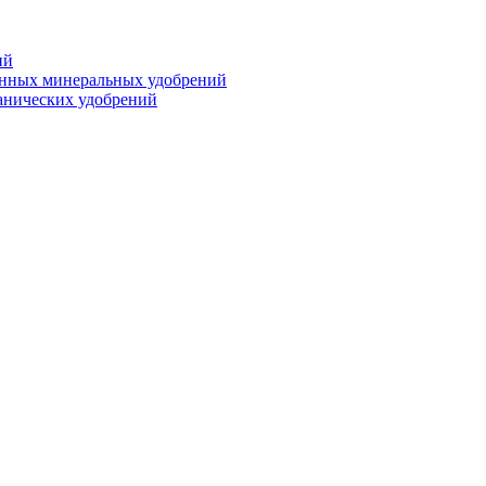
ий
анных минеральных удобрений
анических удобрений