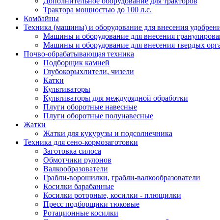
Дополнительное оборудование для тракторов
Трактора мощностью до 100 л.с.
Комбайны
Техника (машины) и оборудование для внесения удобрен
Машины и оборудование для внесения гранулиров
Машины и оборудование для внесения твердых орг
Почво-обрабатывающая техника
Подборщик камней
Глубокорыхлители, чизели
Катки
Культиваторы
Культиваторы для междурядной обработки
Плуги оборотные навесные
Плуги оборотные полунавесные
Жатки
Жатки для кукурузы и подсолнечника
Техника для сено-кормозаготовки
Заготовка силоса
Обмотчики рулонов
Валкообразователи
Грабли-ворошилки, грабли-валкообразователи
Косилки барабанные
Косилки роторные, косилки - плющилки
Пресс подборщики тюковые
Ротационные косилки