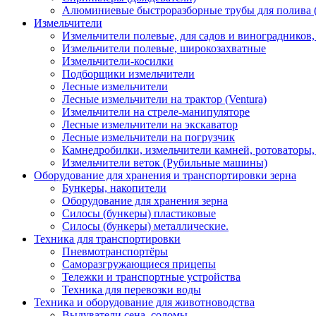
Алюминиевые быстроразборные трубы для полива 
Измельчители
Измельчители полевые, для садов и виноградников
Измельчители полевые, широкозахватные
Измельчители-косилки
Подборщики измельчители
Лесные измельчители
Лесные измельчители на трактор (Ventura)
Измельчители на стреле-манипуляторе
Лесные измельчители на экскаватор
Лесные измельчители на погрузчик
Камнедробилки, измельчители камней, ротоваторы
Измельчители веток (Рубильные машины)
Оборудование для хранения и транспортировки зерна
Бункеры, накопители
Оборудование для хранения зерна
Силосы (бункеры) пластиковые
Силосы (бункеры) металлические.
Техника для транспортировки
Пневмотранспортёры
Саморазгружающиеся прицепы
Тележки и транспортные устройства
Техника для перевозки воды
Техника и оборудование для животноводства
Выдуватели сена, соломы.