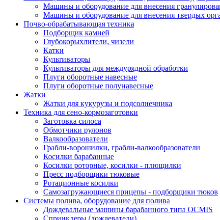
Машины и оборудование для внесения гранулиров
Машины и оборудование для внесения твердых орг
Почво-обрабатывающая техника
Подборщик камней
Глубокорыхлители, чизели
Катки
Культиваторы
Культиваторы для междурядной обработки
Плуги оборотные навесные
Плуги оборотные полунавесные
Жатки
Жатки для кукурузы и подсолнечника
Техника для сено-кормозаготовки
Заготовка силоса
Обмотчики рулонов
Валкообразователи
Грабли-ворошилки, грабли-валкообразователи
Косилки барабанные
Косилки роторные, косилки - плющилки
Пресс подборщики тюковые
Ротационные косилки
Самозагружающиеся прицепы - подборщики тюков
Системы полива, оборудование для полива
Дождевальные машины барабанного типа OCMIS
Спринклеры (дождеватели)