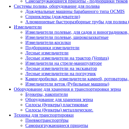
Самозагружающиеся прицепы - подборщики тюков
Системы полива, оборудование для полива
Дождевальные машины барабанного типа OCMIS
Спринклеры (дождеватели)
Алюминиевые быстроразборные трубы для полива 
Измельчители
Измельчители полевые, для садов и виноградников
Измельчители полевые, широкозахватные
Измельчители-косилки
Подборщики измельчители
Лесные измельчители
Лесные измельчители на трактор (Ventura)
Измельчители на стреле-манипуляторе
Лесные измельчители на экскаватор
Лесные измельчители на погрузчик
Камнедробилки, измельчители камней, ротоваторы
Измельчители веток (Рубильные машины)
Оборудование для хранения и транспортировки зерна
Бункеры, накопители
Оборудование для хранения зерна
Силосы (бункеры) пластиковые
Силосы (бункеры) металлические.
Техника для транспортировки
Пневмотранспортёры
Саморазгружающиеся прицепы