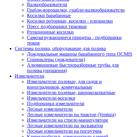
Валкообразователи
Грабли-ворошилки, грабли-валкообразователи
Косилки барабанные
Косилки роторные, косилки - плющилки
Пресс подборщики тюковые
Ротационные косилки
Самозагружающиеся прицепы - подборщики
тюков
Системы полива, оборудование для полива
Дождевальные машины барабанного типа OCMIS
Спринклеры (дождеватели)
Алюминиевые быстроразборные трубы для
полива (орошения)
Измельчители
Измельчители полевые, для садов и
виноградников, коммунальные
Измельчители полевые, широкозахватные
Измельчители-косилки
Подборщики измельчители
Лесные измельчители
Лесные измельчители на трактор (Ventura)
Измельчители на стреле-манипуляторе
Лесные измельчители на экскаватор
Лесные измельчители на погрузчик
Камнедробилки, измельчители камней,