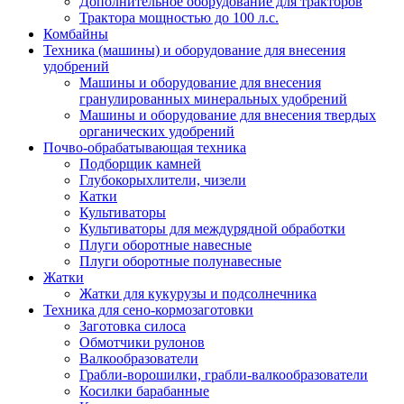
Дополнительное оборудование для тракторов
Трактора мощностью до 100 л.с.
Комбайны
Техника (машины) и оборудование для внесения
удобрений
Машины и оборудование для внесения
гранулированных минеральных удобрений
Машины и оборудование для внесения твердых
органических удобрений
Почво-обрабатывающая техника
Подборщик камней
Глубокорыхлители, чизели
Катки
Культиваторы
Культиваторы для междурядной обработки
Плуги оборотные навесные
Плуги оборотные полунавесные
Жатки
Жатки для кукурузы и подсолнечника
Техника для сено-кормозаготовки
Заготовка силоса
Обмотчики рулонов
Валкообразователи
Грабли-ворошилки, грабли-валкообразователи
Косилки барабанные