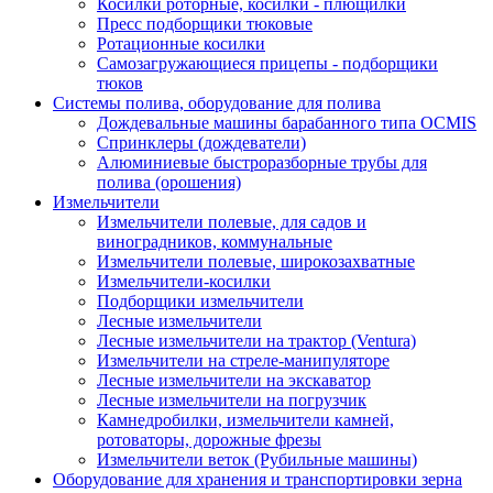
Косилки роторные, косилки - плющилки
Пресс подборщики тюковые
Ротационные косилки
Самозагружающиеся прицепы - подборщики
тюков
Системы полива, оборудование для полива
Дождевальные машины барабанного типа OCMIS
Спринклеры (дождеватели)
Алюминиевые быстроразборные трубы для
полива (орошения)
Измельчители
Измельчители полевые, для садов и
виноградников, коммунальные
Измельчители полевые, широкозахватные
Измельчители-косилки
Подборщики измельчители
Лесные измельчители
Лесные измельчители на трактор (Ventura)
Измельчители на стреле-манипуляторе
Лесные измельчители на экскаватор
Лесные измельчители на погрузчик
Камнедробилки, измельчители камней,
ротоваторы, дорожные фрезы
Измельчители веток (Рубильные машины)
Оборудование для хранения и транспортировки зерна