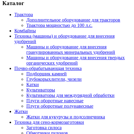
Каталог
Трактора
Дополнительное оборудование для тракторов
Трактора мощностью до 100 л.с.
Комбайны
Техника (машины) и оборудование для внесения
удобрений
Машины и оборудование для внесения
гранулированных минеральных удобрений
Машины и оборудование для внесения твердых
органических удобрений
Почво-обрабатывающая техника
Подборщик камней
Глубокорыхлители, чизели
Катки
Культиваторы
Культиваторы для междурядной обработки
Плуги оборотные навесные
Плуги оборотные полунавесные
Жатки
Жатки для кукурузы и подсолнечника
Техника для сено-кормозаготовки
Заготовка силоса
Обмотчики рулонов