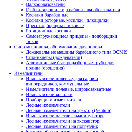
Валкообразователи
Грабли-ворошилки, грабли-валкообразователи
Косилки барабанные
Косилки роторные, косилки - плющилки
Пресс подборщики тюковые
Ротационные косилки
Самозагружающиеся прицепы - подборщики
тюков
Системы полива, оборудование для полива
Дождевальные машины барабанного типа OCMIS
Спринклеры (дождеватели)
Алюминиевые быстроразборные трубы для
полива (орошения)
Измельчители
Измельчители полевые, для садов и
виноградников, коммунальные
Измельчители полевые, широкозахватные
Измельчители-косилки
Подборщики измельчители
Лесные измельчители
Лесные измельчители на трактор (Ventura)
Измельчители на стреле-манипуляторе
Лесные измельчители на экскаватор
Лесные измельчители на погрузчик
Камнедробилки, измельчители камней,