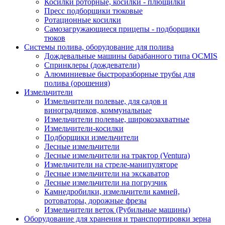
Косилки роторные, косилки - плющилки
Пресс подборщики тюковые
Ротационные косилки
Самозагружающиеся прицепы - подборщики
тюков
Системы полива, оборудование для полива
Дождевальные машины барабанного типа OCMIS
Спринклеры (дождеватели)
Алюминиевые быстроразборные трубы для
полива (орошения)
Измельчители
Измельчители полевые, для садов и
виноградников, коммунальные
Измельчители полевые, широкозахватные
Измельчители-косилки
Подборщики измельчители
Лесные измельчители
Лесные измельчители на трактор (Ventura)
Измельчители на стреле-манипуляторе
Лесные измельчители на экскаватор
Лесные измельчители на погрузчик
Камнедробилки, измельчители камней,
ротоваторы, дорожные фрезы
Измельчители веток (Рубильные машины)
Оборудование для хранения и транспортировки зерна