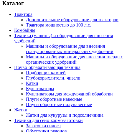
Каталог
Трактора
Дополнительное оборудование для тракторов
Трактора мощностью до 100 л.с.
Комбайны
Техника (машины) и оборудование для внесения
удобрений
Машины и оборудование для внесения
гранулированных минеральных удобрений
Машины и оборудование для внесения твердых
органических удобрений
Почво-обрабатывающая техника
Подборщик камней
Глубокорыхлители, чизели
Катки
Культиваторы
Культиваторы для междурядной обработки
Плуги оборотные навесные
Плуги оборотные полунавесные
Жатки
Жатки для кукурузы и подсолнечника
Техника для сено-кормозаготовки
Заготовка силоса
Обмотчики рулонов