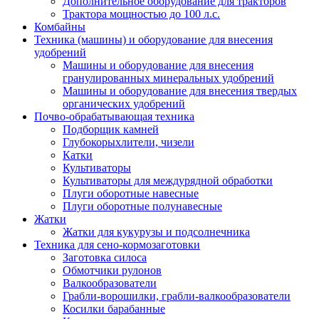
Дополнительное оборудование для тракторов
Трактора мощностью до 100 л.с.
Комбайны
Техника (машины) и оборудование для внесения
удобрений
Машины и оборудование для внесения
гранулированных минеральных удобрений
Машины и оборудование для внесения твердых
органических удобрений
Почво-обрабатывающая техника
Подборщик камней
Глубокорыхлители, чизели
Катки
Культиваторы
Культиваторы для междурядной обработки
Плуги оборотные навесные
Плуги оборотные полунавесные
Жатки
Жатки для кукурузы и подсолнечника
Техника для сено-кормозаготовки
Заготовка силоса
Обмотчики рулонов
Валкообразователи
Грабли-ворошилки, грабли-валкообразователи
Косилки барабанные