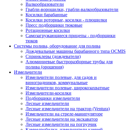
Валкообразователи
Грабли-ворошилки, грабли-валкообразователи
Косилки барабанные
Косилки роторные, косилки - плющилки
Пресс подборщики тюковые
Ротационные косилки
Самозагружающиеся прицепы - подборщики
тюков
Системы полива, оборудование для полива
Дождевальные машины барабанного типа OCMIS
Спринклеры (дождеватели)
Алюминиевые быстроразборные трубы для
полива (орошения)
Измельчители
Измельчители полевые, для садов и
виноградников, коммунальные
Измельчители полевые, широкозахватные
Измельчители-косилки
Подборщики измельчители
Лесные измельчители
Лесные измельчители на трактор (Ventura)
Измельчители на стреле-манипуляторе
Лесные измельчители на экскаватор
Лесные измельчители на погрузчик
Камнедробилки, измельчители камней,