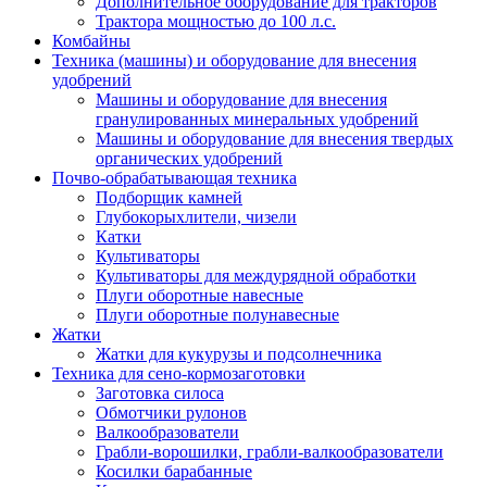
Дополнительное оборудование для тракторов
Трактора мощностью до 100 л.с.
Комбайны
Техника (машины) и оборудование для внесения
удобрений
Машины и оборудование для внесения
гранулированных минеральных удобрений
Машины и оборудование для внесения твердых
органических удобрений
Почво-обрабатывающая техника
Подборщик камней
Глубокорыхлители, чизели
Катки
Культиваторы
Культиваторы для междурядной обработки
Плуги оборотные навесные
Плуги оборотные полунавесные
Жатки
Жатки для кукурузы и подсолнечника
Техника для сено-кормозаготовки
Заготовка силоса
Обмотчики рулонов
Валкообразователи
Грабли-ворошилки, грабли-валкообразователи
Косилки барабанные