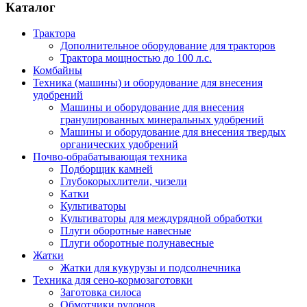
Каталог
Трактора
Дополнительное оборудование для тракторов
Трактора мощностью до 100 л.с.
Комбайны
Техника (машины) и оборудование для внесения
удобрений
Машины и оборудование для внесения
гранулированных минеральных удобрений
Машины и оборудование для внесения твердых
органических удобрений
Почво-обрабатывающая техника
Подборщик камней
Глубокорыхлители, чизели
Катки
Культиваторы
Культиваторы для междурядной обработки
Плуги оборотные навесные
Плуги оборотные полунавесные
Жатки
Жатки для кукурузы и подсолнечника
Техника для сено-кормозаготовки
Заготовка силоса
Обмотчики рулонов