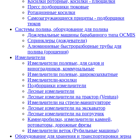
Косилки роторные, косилки - плющилки
Пресс подборщики тюковые
Ротационные косилки
Самозагружающиеся прицепы - подборщики
тюков
Системы полива, оборудование для полива
Дождевальные машины барабанного типа OCMIS
Спринклеры (дождеватели)
Алюминиевые быстроразборные трубы для
полива (орошения)
Измельчители
Измельчители полевые, для садов и
виноградников, коммунальные
Измельчители полевые, широкозахватные
Измельчители-косилки
Подборщики измельчители
Лесные измельчители
Лесные измельчители на трактор (Ventura)
Измельчители на стреле-манипуляторе
Лесные измельчители на экскаватор
Лесные измельчители на погрузчик
Камнедробилки, измельчители камней,
ротоваторы, дорожные фрезы
Измельчители веток (Рубильные машины)
Оборудование для хранения и транспортировки зерна